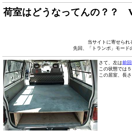
荷室はどうなってんの？？ Ver.
当サイトに寄せられ
先回、「トランポ」モード
さて、左は
前回
この状態では５
この居室、長さ