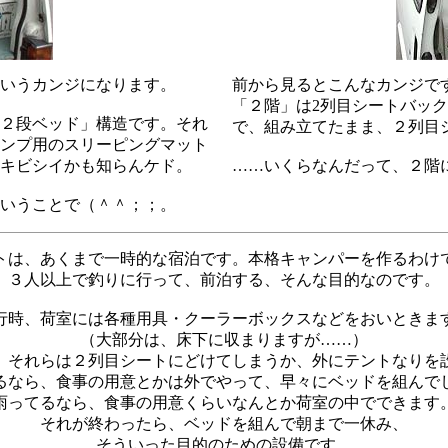
いうカンジになります。
前から見るとこんなカンジで
「２階」は2列目シートバッ
２段ベッド」構造です。それ
で、組み立てたまま、２列目
ャンプ用のスリーピングマット
キビシイかも知らんケド。
……いくらなんだって、２階に
いうことで（＾＾；；。
トは、あくまで一時的な宿泊です。本格キャンパーを作るわけ
３人以上で釣りに行って、前泊する、そんな目的なのです。
行時、荷室には各種用具・クーラーボックスなどをおいときま
（大部分は、床下に収まりますが……）
、それらは２列目シートにどけてしまうか、外にテントなりを
るなら、食事の用意とかは外でやって、早々にベッドを組んで
雨ってるなら、食事の用意くらいなんとか荷室の中でできます
それが終わったら、ベッドを組んで朝まで一休み、
そういった目的のための設備です。