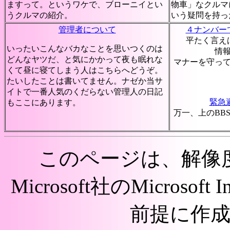
ますって。というワケで、ブローニイとい
物車」なクルマ
うクルマの紹介。
いう疑問を持っ
管理者について
４ナンバー
平たく言え
いったいこんなバカなことを思いつくのは
情
どんなヤツだ、と気にかかって夜も眠れな
マナーを守っ
くて昼に寝てしまう人はこちらへどうぞ。
たいしたことは書いてません。ナゼか当サ
イトで一番人気のくだらない管理人の日記
緊急
もここにあります。
万一、上のBB
このページは、解像度1
Microsoft社のMicrosoft
前提に作