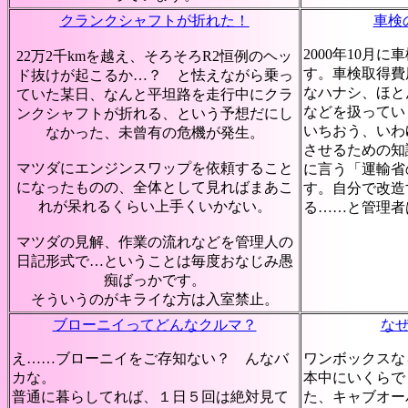
クランクシャフトが折れた！
車検
2000年10月
22万2千kmを越え、そろそろR2恒例のヘッ
す。車検取得費
ド抜けが起こるか…？ と怯えながら乗っ
なハナシ、ほと
ていた某日、なんと平坦路を走行中にクラ
などを扱ってい
ンクシャフトが折れる、という予想だにし
いちおう、いわ
なかった、未曾有の危機が発生。
させるための知
マツダにエンジンスワップを依頼すること
に言う「運輸省
になったものの、全体として見ればまあこ
す。自分で改造
れが呆れるくらい上手くいかない。
る……と管理者
マツダの見解、作業の流れなどを管理人の
日記形式で…ということは毎度おなじみ愚
痴ばっかです。
そういうのがキライな方は入室禁止。
ブローニイってどんなクルマ？
な
え……ブローニイをご存知ない？ んなバ
ワンボックスな
カな。
本中にいくらで
普通に暮らしてれば、１日５回は絶対見て
た、キャブオー