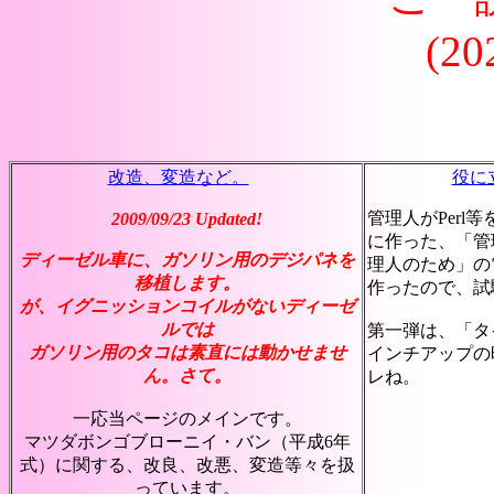
(20
改造、変造など。
役に
管理人がPerl
2009/09/23 Updated!
に作った、「管
ディーゼル車に、ガソリン用のデジパネを
理人のため」の
移植します。
作ったので、試
が、イグニッションコイルがないディーゼ
ルでは
第一弾は、「タ
ガソリン用のタコは素直には動かせませ
インチアップの
ん。さて。
レね。
一応当ページのメインです。
マツダボンゴブローニイ・バン（平成6年
式）に関する、改良、改悪、変造等々を扱
っています。