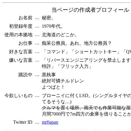
当ページの作成者プロフィール
…
お名前
秘密。
…
初登録年度
1970年代。
…
使用の本拠地
北海道のどこか。
…
お仕事
痴呆公務員。あれ、地方公務員？
…
好きな言葉
「コマンド」「ショートカットキー」「QW
…
嫌いな言葉
「リバースエンジニアリングを禁止します
特許」「フリック入力」
…
購読中
黒執事
絶対可憐チルドレン
よつばと！
…
今欲しいもの
ブローニイに付くLSD。(シングルタイヤ
てるそうな…)
クルマを置く場所、雨天でも作業可能な屋
月間7000円で7m四方の倉庫を借りること
Twitter ID
…
mrfjapan
…
理想のタイプ
渡会たづな、神条芹香、安達妙子（順不同